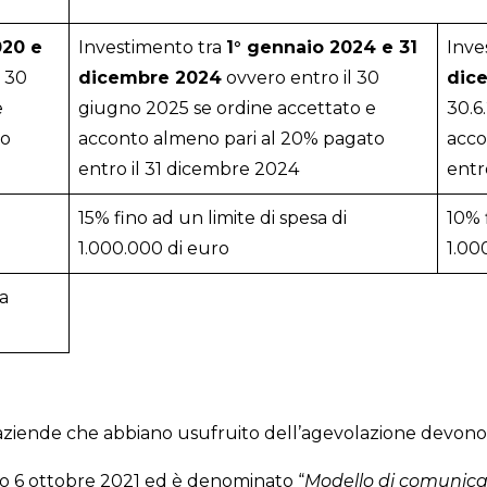
020 e
Investimento tra
1° gennaio 2024 e 31
Inve
l 30
dicembre 2024
ovvero entro il 30
dic
e
giugno 2025 se ordine accettato e
30.6
to
acconto almeno pari al 20% pagato
acco
entro il 31 dicembre 2024
entr
15% fino ad un limite di spesa di
10% 
1.000.000 di euro
1.00
la
ziende che abbiano usufruito dell’agevolazione devono 
to 6 ottobre 2021 ed è denominato “
Modello di comunicaz