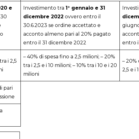
020 e
Investimento tra
1° gennaio e 31
Invest
 30
dicembre 2022
ovvero entro il
dicem
e
30.6.2023 se ordine accettato e
giugno
to
acconto almeno pari al 20% pagato
accont
entro il 31 dicembre 2022
entro 
– 40% di spesa fino a 2,5 milioni; – 20%
ra i 2,5
– 20% d
tra i 2,5 e i 10 milioni; – 10% tra i 10 e i 20
ni
2,5 e i 
milioni
i pari
ssione
la