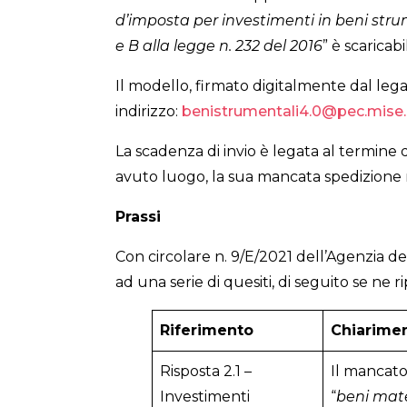
d’imposta per investimenti in beni strum
e B alla legge n. 232 del 2016
” è scaricabi
Il modello, firmato digitalmente dal leg
indirizzo:
benistrumentali4.0@pec.mise.
La scadenza di invio è legata al termine 
avuto luogo, la sua mancata spedizione
Prassi
Con circolare n. 9/E/2021 dell’Agenzia d
ad una serie di quesiti, di seguito se ne ri
Riferimento
Chiarime
Risposta 2.1 –
Il mancato
Investimenti
“
beni mate