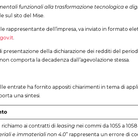
entali funzionali alla trasformazione tecnologica e digit
le sul sito del Mise.
ale rappresentante dell’impresa, va inviato in formato el
gov.it
.
di presentazione della dichiarazione dei redditi del perio
 non comporta la decadenza dall’agevolazione stessa.
elle entrate ha fornito appositi chiarimenti in tema di ap
porta una sintesi.
nto
 richiamo ai contratti di
leasing
nei commi da 1055 a 1058 i
riali e immateriali non 4.0
” rappresenta un errore di c