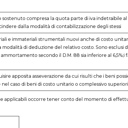
to sostenuto compresa la quota parte di iva indetraibile al
scindere dalla modalità di contabilizzazione degli stessi
iali e immateriali strumentali nuovi anche di costo unitari
 modalità di deduzione del relativo costo. Sono esclusi dal 
i ammortamento secondo il D.M. 88 sia inferiore al 6,5%;i fa
isire apposita asseverazione da cui risulti che i beni possi
nel caso di beni di costo unitario o complessivo superior
one applicabili occorre tener conto del momento di effet