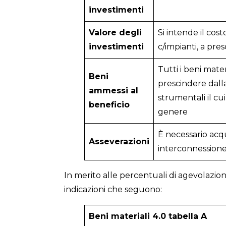
investimenti
Valore degli
Si intende il cos
investimenti
c/impianti, a pre
Tutti i beni mater
Beni
prescindere dalla
ammessi al
strumentali il cu
beneficio
genere
È necessario acqu
Asseverazioni
interconnessione 
In merito alle percentuali di agevolazi
indicazioni che seguono:
Beni materiali 4.0 tabella A