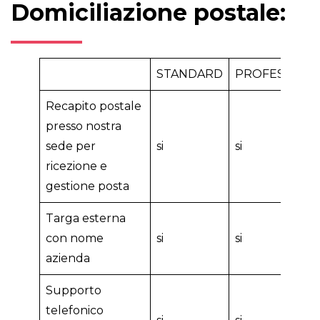
Domiciliazione postale:
STANDARD
PROFESSION
Recapito postale
presso nostra
sede per
si
si
ricezione e
gestione posta
Targa esterna
con nome
si
si
azienda
Supporto
telefonico