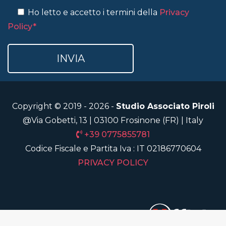
Ho letto e accetto i termini della
Privacy
Policy*
Copyright © 2019 - 2026 -
Studio Associato Piroli
@Via Gobetti, 13 | 03100 Frosinone (FR) | Italy
+39 0775855781
Codice Fiscale e Partita Iva : IT 02186770604
PRIVACY POLICY
Designed by
Ottomedia
per