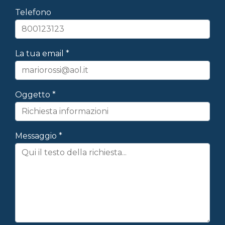
Telefono
La tua email *
Oggetto *
Messaggio *