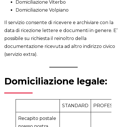
Domiciliazione Viterbo
Domiciliazione Volpiano
Il servizio consente di ricevere e archiviare con la
data di ricezione lettere e documenti in genere. E’
possibile su richiesta il reinoltro della
documentazione ricevuta ad altro indirizzo civico
(servizio extra).
Domiciliazione legale:
STANDARD
PROFESSION
Recapito postale
presso nostra