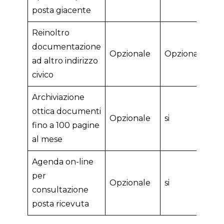
posta giacente
Reinoltro
documentazione
Opzionale
Opzionale
ad altro indirizzo
civico
Archiviazione
ottica documenti
Opzionale
si
fino a 100 pagine
al mese
Agenda on-line
per
Opzionale
si
consultazione
posta ricevuta