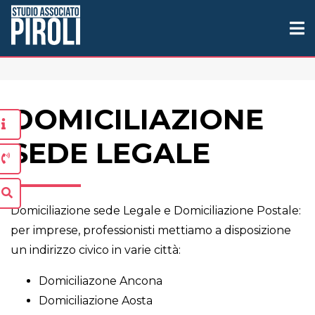
DOMICILIAZIONE
SEDE LEGALE
Domiciliazione sede Legale e Domiciliazione Postale:
per imprese, professionisti mettiamo a disposizione
un indirizzo civico in varie città:
Domiciliazone Ancona
Domiciliazione Aosta