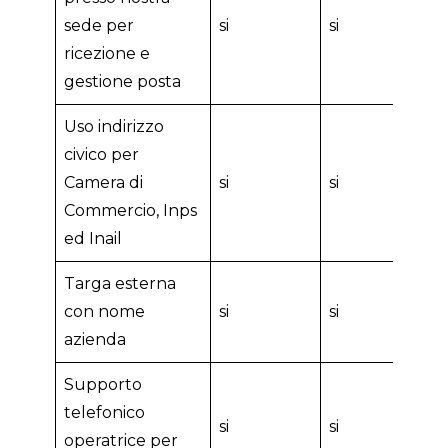
sede per
si
si
ricezione e
gestione posta
Uso indirizzo
civico per
Camera di
si
si
Commercio, Inps
ed Inail
Targa esterna
con nome
si
si
azienda
Supporto
telefonico
si
si
operatrice per