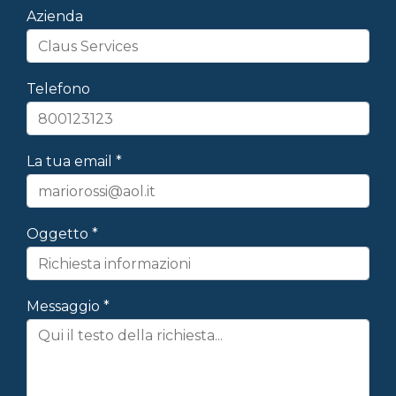
Azienda
Telefono
La tua email *
Oggetto *
Messaggio *